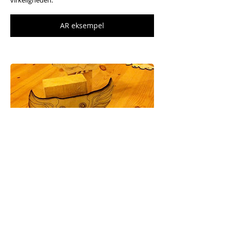
virkeligheden.
AR eksempel
Galitternes Tid - worldbuilding i
børnehøjde
Galitternes Tid, er et oplevelsesunivers, der
inddrager børnene som aktive medfortællere i
fortællingen om et fremmed liv, der grundet
ubalancer i atmosfærerne er kommet til