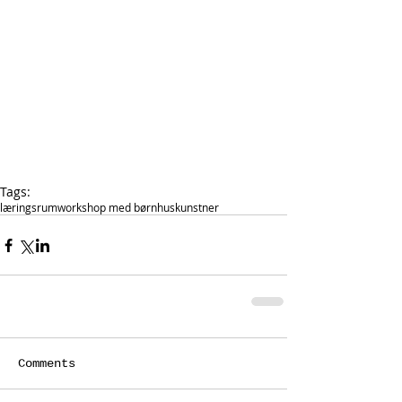
Tags:
læringsrum
workshop med børn
huskunstner
Comments